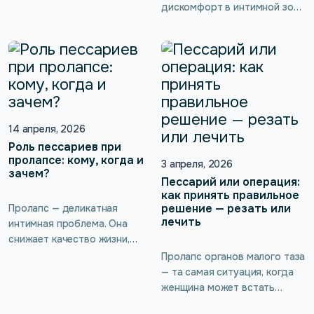
ситуации из-за подтекания
дискомфорт в интимной зоне
мочи, страх операции — все
как что-то естественное.
это знакомо тысячам
Эпизоды недержания мочи
женщин. Подобные жалобы
при кашле или смехе,
не принято обсуждать с
снижение чувствительности
подругами, а визит к
и отказ от близости часто
гинекологу постоянно
списывают на менопаузу. Но
откладывается, потому что
часто за этими симптомами
неудобно и стыдно. Но жизнь
14 апреля, 2026
скрывается опущение
с ограничениями,
Роль пессариев при
органов малого таза.
дискомфортом и болью — не
пролапсе: кому, когда и
Встречается оно не только у
3 апреля, 2026
норма. Современной
зачем?
женщин после 40, но и у
Пессарий или операция:
медицине известно, как
девушек. Современная
как принять правильное
минимум, […]
гинекология […]
решение — резать или
Пролапс — деликатная
лечить
интимная проблема. Она
снижает качество жизни,
вызывает физический и
Пролапс органов малого таза
психологический
— та самая ситуация, когда
дискомфорт. В запущенных
женщина может встать
формах приводит к
перед выбором — делать