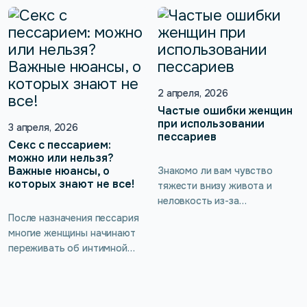
серьёзным осложнениям. К
операцию или устанавливать
счастью, сегодня известно
пессарий. Конечно,
немало методов лечения
решающей будет
опущения тазовых органов.
рекомендация, которую даёт
Одним из самых доступных и
гинеколог, ведь он владеет
эффективных считается
профессиональной
применение
2 апреля, 2026
информацией, и мы не
гинекологических пессариев.
говорим о случаях, когда
Частые ошибки женщин
при использовании
нельзя делать операцию по
3 апреля, 2026
пессариев
медицинским показаниям.
Секс с пессарием:
Что же выбрать?
можно или нельзя?
Важные нюансы, о
Знакомо ли вам чувство
которых знают не все!
тяжести внизу живота и
неловкость из-за
постоянного желания
После назначения пессария
поправить бельё? Если вы
многие женщины начинают
кивнули — вы не одна:
переживать об интимной
большинство женщин
жизни. На ум сразу же
сталкиваются с симптомами
приходит множество
пролапса, но молчат об этом
вопросов. Можно ли
из-за стыда или убеждения,