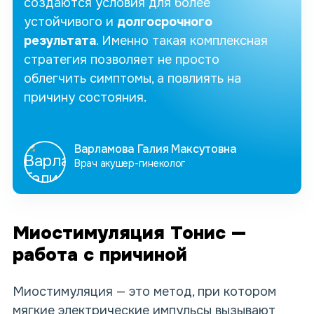
создаются условия для более
устойчивого и
долгосрочного
результата
. Именно такая комплексная
стратегия позволяет не просто
облегчить симптомы, а повлиять на
причину состояния.
Варламова Галия Максутовна
Врач акушер-гинеколог
Миостимуляция Тонис —
работа с причиной
Миостимуляция — это метод, при котором
мягкие электрические импульсы вызывают