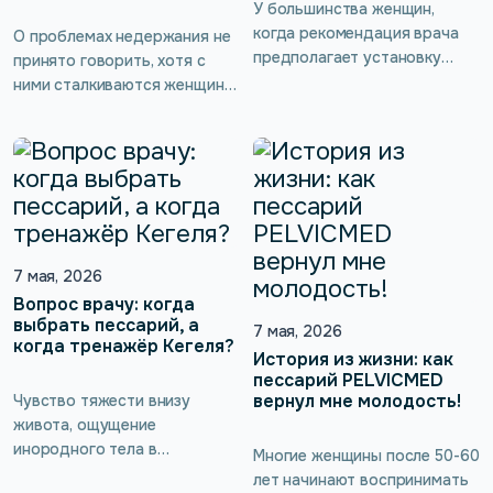
У большинства женщин,
когда рекомендация врача
О проблемах недержания не
предполагает установку
принято говорить, хотя с
пессария, возникает вопрос:
ними сталкиваются женщины
«А как же секс? Можно ли им
разного возраста: после
заниматься, когда лечишь
родов, на фоне
опущение?». В этой статье
гормональных изменений или
содержатся советы врача:
при снижении тонуса тканей.
какие виды этих
Часто всё начинается с
приспособлений
редких эпизодов, но со
предпочтительнее для
временем они повторяются,
поддержания качества
7 мая, 2026
и становится понятно:
интимной жизни и почему
ситуацию нужно решать.
Вопрос врачу: когда
выбрать пессарий, а
кубические пессарии
Одна из основных причин —
7 мая, 2026
когда тренажёр Кегеля?
PELVICMED не ограничивают
ослабление мышц тазового
История из жизни: как
пациентку практически в
дна, из-за чего нарушается
пессарий PELVICMED
любой активности.
поддержка органов. […]
вернул мне молодость!
Чувство тяжести внизу
живота, ощущение
инородного тела в
Многие женщины после 50-60
промежности, неловкие
лет начинают воспринимать