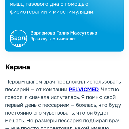
мышц тазового дна с помощью
физиотерапии и миостимуляции.
Варламова Галия Максутовна
Врач акушер-гинеколог
Карина
Первым шагом врач предложил использовать
пессарий — от компании
PELVICMED
. Честно
говоря, я сначала испугалась. Я помню свой
первый день с пессарием — боялась, что буду
постоянно его чувствовать, что он будет
мешать. Но
размеры пессария
подбирал врач
— мне просто посоветовал, какой именно