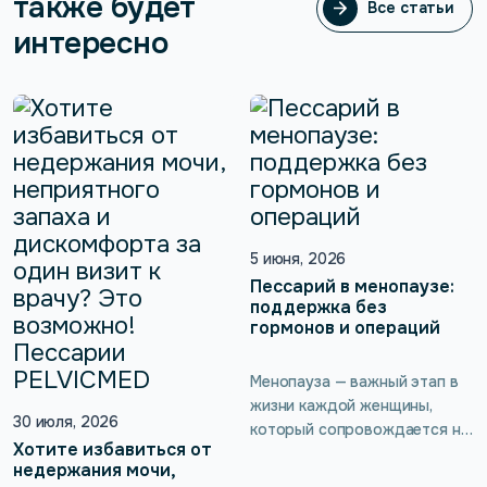
также будет
Все статьи
Все статьи
интересно
5 июня, 2026
Пессарий в менопаузе:
поддержка без
гормонов и операций
Менопауза — важный этап в
жизни каждой женщины,
30 июля, 2026
который сопровождается не
Хотите избавиться от
только серьёзными
недержания мочи,
гормональными изменениями,