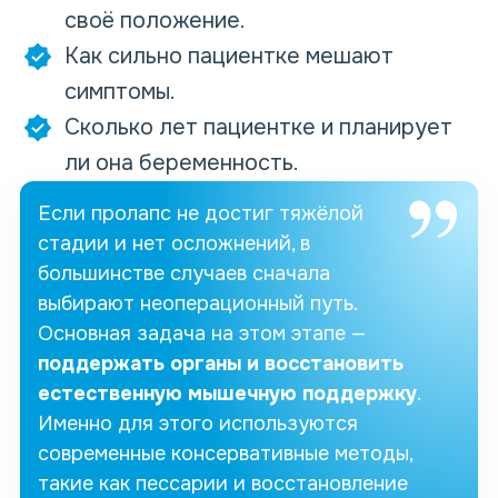
своё положение.
Как сильно пациентке мешают
симптомы.
Сколько лет пациентке и планирует
ли она беременность.
Если пролапс не достиг тяжёлой
стадии и нет осложнений, в
большинстве случаев сначала
выбирают неоперационный путь.
Основная задача на этом этапе —
поддержать органы и восстановить
естественную мышечную поддержку
.
Именно для этого используются
современные консервативные методы,
такие как пессарии и восстановление