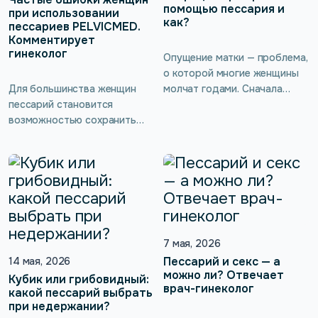
помощью пессария и
при использовании
как?
пессариев PELVICMED.
Комментирует
гинеколог
Опущение матки — проблема,
о которой многие женщины
Для большинства женщин
молчат годами. Сначала
пессарий становится
появляется чувство тяжести,
возможностью сохранить
потом — дискомфорт при
привычный образ жизни,
ходьбе, сложности со
чувствовать себя увереннее
спортом, эпизоды
и избежать хирургического
недержания мочи. И почти
вмешательства. Однако
сразу возникает страх:
эффективность такого
неужели поможет только
метода во многом зависит
операция? На самом деле
от правильного
при пролапсе далеко не
7 мая, 2026
использования. Разберёмся,
всегда всё заканчивается
какие ошибки встречаются
хирургией. Во многих случаях
Пессарий и секс — а
14 мая, 2026
можно ли? Отвечает
чаще всего и что советуют
сохранить привычную жизнь
Кубик или грибовидный:
врач-гинеколог
врачи, чтобы использование
какой пессарий выбрать
без операции помогают
при недержании?
пессария было комфортным.
современные […]