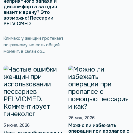
неприятного запаха и
но и физиологическими
дискомфорта за один
нарушениями. Одной из
визит к врачу? Это
самых распространённых
возможно! Пессарии
PELVICMED
проблем, возникающих и
усугубляющихся в этот
период, — это пролапс
Климакс у женщин протекает
(опущение) тазовых органов.
по-разному, но есть общий
Он вызывает боль,
момент: в связи со
дискомфорт, нарушение
снижением уровня гормонов
мочеиспускания, снижение
связки и мышцы становятся
либидо. Большинство
неэластичными, тазовое дно
женщин списывают
может терять тонус, и
появившиеся симптомы на
возникает недержание мочи.
возраст и климакс, и просто
Можно ли устранить его
[…]
причины быстро и без
операций? Нужен совет
врача! Часто такая
рекомендация — пессарии
26 мая, 2026
PELVICMED.
Можно ли избежать
5 июня, 2026
операции при пролапсе с
Частые ошибки женщин