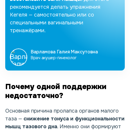
рекомендуется
делать упражнения
Кегеля — самостоятельно или со
специальными вагинальными
тренажёрами.
Варламова Галия Максутовна
Врач акушер-гинеколог
Почему одной поддержки
недостаточно?
Основная причина
пролапса органов малого
таза
—
снижение тонуса и функциональности
мышц тазового дна
. Именно они формируют